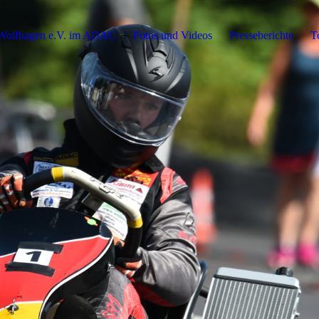
olfhagen e.V. im ADAC
Fotos und Videos
Presseberichte
T