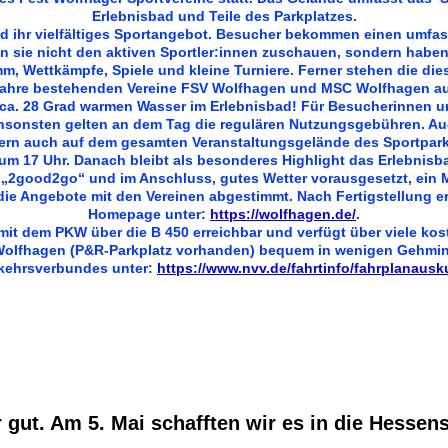
Erlebnisbad und Teile des Parkplatzes.
und ihr vielfältiges Sportangebot. Besucher bekommen einen umfas
n sie nicht den aktiven Sportler:innen zuschauen, sondern habe
, Wettkämpfe, Spiele und kleine Turniere. Ferner stehen die die
 Jahre bestehenden Vereine FSV Wolfhagen und MSC Wolfhagen a
 ca. 28 Grad warmen Wasser im Erlebnisbad! Für Besucherinnen
 ansonsten gelten an dem Tag die regulären Nutzungsgebühren. Auch
dern auch auf dem gesamten Veranstaltungsgelände des Sportpark
um 17 Uhr. Danach bleibt als besonderes Highlight das Erlebnisba
nd „2good2go“ und im Anschluss, gutes Wetter vorausgesetzt, ein
die Angebote mit den Vereinen abgestimmt. Nach Fertigstellung er
Homepage unter:
https://wolfhagen.de/
.
mit dem PKW über die B 450 erreichbar und verfügt über viele kos
Wolfhagen (P&R-Parkplatz vorhanden) bequem in wenigen Gehmin
kehrsverbundes unter:
https://www.nvv.de/fahrtinfo/fahrplanausk
gut. Am 5. Mai schafften wir es in die Hessen