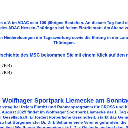
en e.V. im ADAC sein 100-jähriges Bestehen. An diesem Tag fand 
des ADAC Hessen-Thüringen bei freiem Eintritt statt. Am Abend w
in Niederelsungen die Tageswertung sowie die Ehrung in der La
Thüringen.
Geschichte des MSC bekommen Sie mit einem Klick auf den 
5.7KB)
5.7KB)
m Wolfhager Sportpark Liemecke am Sonntag
onstag bei freiem Eintritt und Rahmenprogramm für GROSS und 
 August 2025 findet im Wolfhager Sportpark Liemecke der 1. Tag d
er Gesellschaft. Er fördert körperliche Gesundheit, stärkt das Ge
zu hat Bürgermeister Dr. Dirk Scharrer viele Vereine gefunden, die 
s Fest Wolfhager Sportvereine statt. Das Gelände umfasst das Sta