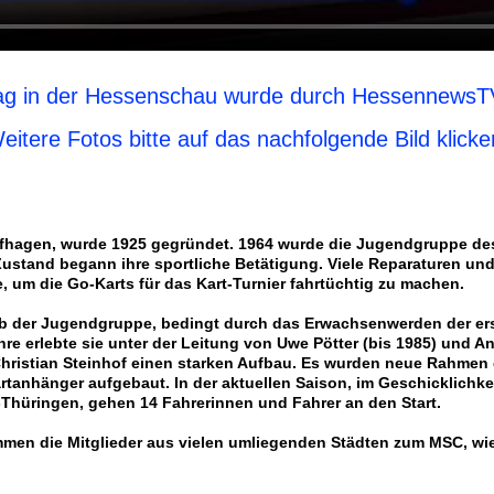
rag in der Hessenschau wurde durch HessennewsTV
eitere Fotos bitte auf das nachfolgende Bild klicke
hagen, wurde 1925 gegründet. 1964 wurde die Jugendgruppe des 
ustand begann ihre sportliche Betätigung. Viele Reparaturen und
 um die Go-Karts für das Kart-Turnier fahrtüchtig zu machen.
halb der Jugendgruppe, bedingt durch das Erwachsenwerden der er
hre erlebte sie unter der Leitung von Uwe Pötter (bis 1985) und An
Christian Steinhof einen starken Aufbau. Es wurden neue Rahmen g
rtanhänger aufgebaut. In der aktuellen Saison, im Geschicklich
hüringen, gehen 14 Fahrerinnen und Fahrer an den Start.
men die Mitglieder aus vielen umliegenden Städten zum MSC, wie 