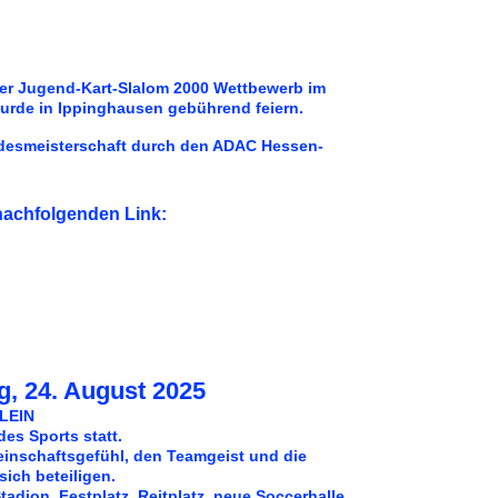
der Jugend-Kart-Slalom 2000 Wettbewerb im
urde in Ippinghausen gebührend feiern.
ndesmeisterschaft durch den ADAC Hessen-
nachfolgenden Link:
, 24. August 2025
KLEIN
es Sports statt.
meinschaftsgefühl, den Teamgeist und die
sich beteiligen.
dion, Festplatz, Reitplatz, neue Soccerhalle,